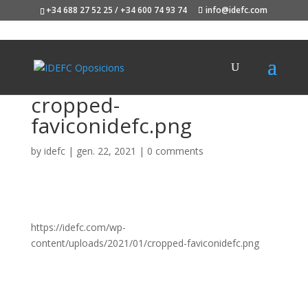
+34 688 27 52 25 / +34 600 74 93 74
info@idefc.com
cropped-
faviconidefc.png
by
idefc
|
gen. 22, 2021
|
0 comments
https://idefc.com/wp-
content/uploads/2021/01/cropped-faviconidefc.png