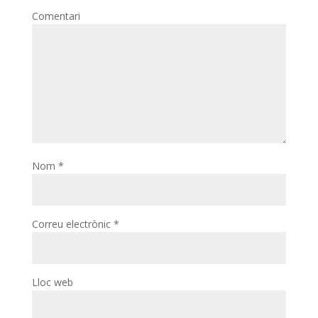
Comentari
Nom
*
Correu electrònic
*
Lloc web