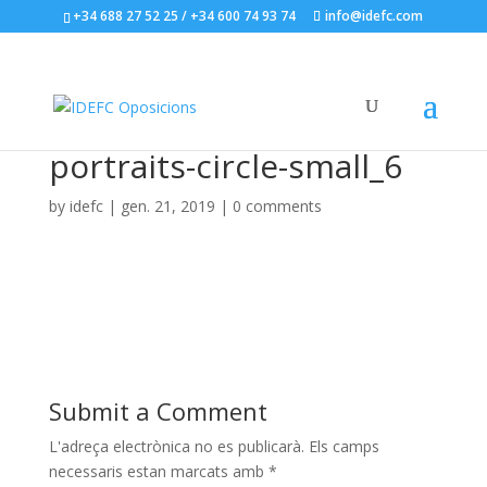
+34 688 27 52 25 / +34 600 74 93 74
info@idefc.com
portraits-circle-small_6
by
idefc
|
gen. 21, 2019
|
0 comments
Submit a Comment
L'adreça electrònica no es publicarà.
Els camps
necessaris estan marcats amb
*