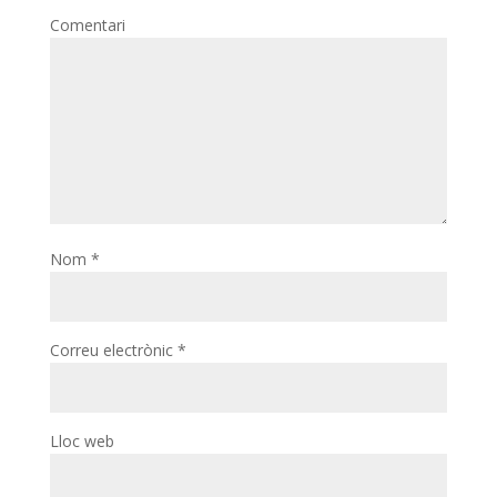
Comentari
Nom
*
Correu electrònic
*
Lloc web