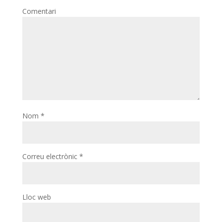
Comentari
Nom
*
Correu electrònic
*
Lloc web