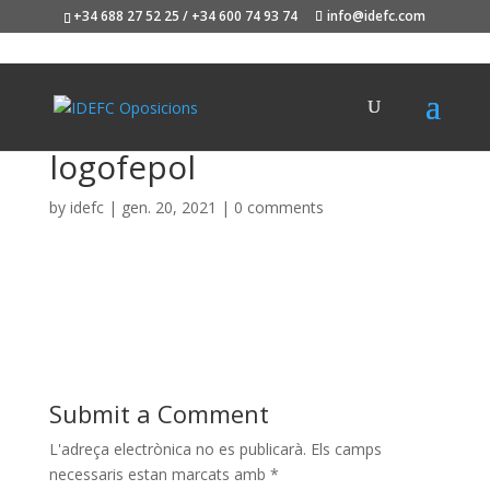
+34 688 27 52 25 / +34 600 74 93 74
info@idefc.com
logofepol
by
idefc
|
gen. 20, 2021
|
0 comments
Submit a Comment
L'adreça electrònica no es publicarà.
Els camps
necessaris estan marcats amb
*