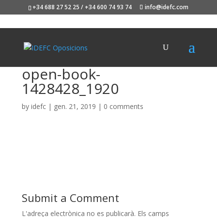
+34 688 27 52 25 / +34 600 74 93 74
info@idefc.com
open-book-
1428428_1920
by
idefc
|
gen. 21, 2019
|
0 comments
Submit a Comment
L'adreça electrònica no es publicarà.
Els camps